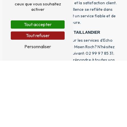
réputation basée sur la confiance et la satisfaction client.
ceux que vous souhaitez
activer
Leur engagement envers l'excellence se reflète dans
chaque intervention, garantissant un service fiable et de
qualité supérieure.
Tout accepter
CONTACTEZ BILHEUDE TAILLANDIER
Tout refuser
Vous souhaitez en savoir plus sur les services d'Echo
Personnaliser
offerts par Bilheude Taillandier à Maen Roch? N'hésitez
pas à les contacter au numéro suivant: 02 99 97 85 31.
Leur équipe se fera un plaisir de répondre à toutes vos
questions et de vous proposer des solutions adaptées à
vos besoins. Faites confiance à Bilheude Taillandier pour
tous vos projets d'Echo à Maen Roch.
EN SAVOIR PLUS
CONTACTEZ-NOUS