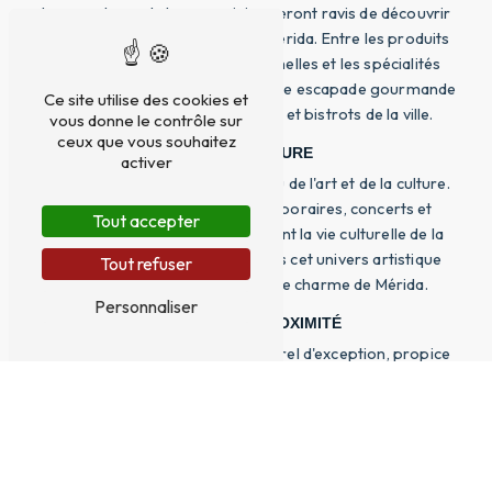
Les amateurs de bonne cuisine seront ravis de découvrir
les délices gastronomiques de Mérida. Entre les produits
du terroir, les recettes traditionnelles et les spécialités
locales, laissez-vous tenter par une escapade gourmande
Ce site utilise des cookies et
dans les différents restaurants et bistrots de la ville.
vous donne le contrôle sur
ceux que vous souhaitez
ART ET CULTURE
activer
Mérida est également un haut lieu de l'art et de la culture.
Galeries d'art, expositions temporaires, concerts et
Tout accepter
spectacles animent régulièrement la vie culturelle de la
commune. Immergez-vous dans cet univers artistique
Tout refuser
riche et diversifié qui fait tout le charme de Mérida.
Personnaliser
LA NATURE À PROXIMITÉ
Enfin, Mérida offre un cadre naturel d'exception, propice
aux balades et aux moments de détente en plein air. Les
parcs et jardins verdoyants invitent à la flânerie, offrant
un véritable havre de paix au cœur de la ville de Saint-
James.